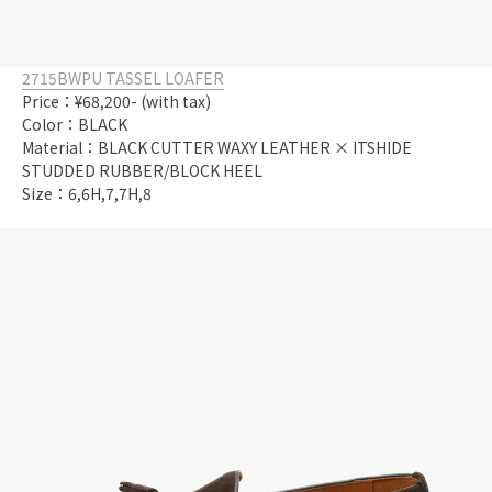
2715BWPU TASSEL LOAFER
Price：¥68,200- (with tax)
Color：BLACK
Material：BLACK CUTTER WAXY LEATHER × ITSHIDE
STUDDED RUBBER/BLOCK HEEL
Size：6,6H,7,7H,8