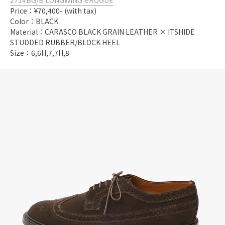
2714BG/B LONGWING BROGUE
Price：¥70,400- (with tax)
Color：BLACK
Material：CARASCO BLACK GRAIN LEATHER × ITSHIDE
STUDDED RUBBER/BLOCK HEEL
Size：6,6H,7,7H,8