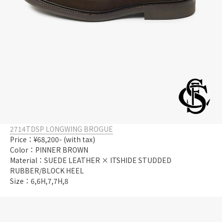
2714TDSP LONGWING BROGUE
Price：¥68,200- (with tax)
Color：PINNER BROWN
Material：SUEDE LEATHER × ITSHIDE STUDDED
RUBBER/BLOCK HEEL
Size：6,6H,7,7H,8