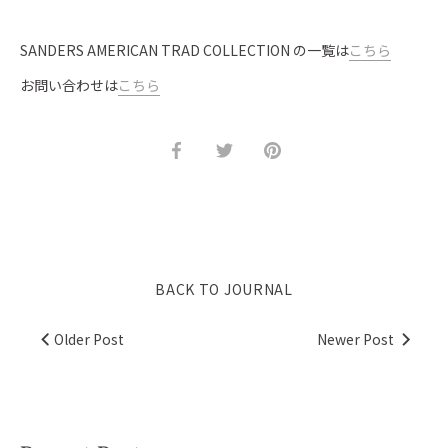
SANDERS AMERICAN TRAD COLLECTION の一覧は
こちら
お問い合わせは
こちら
Share
Share
Pin
on
on
it
Facebook
Twitter
BACK TO JOURNAL
Older Post
Newer Post