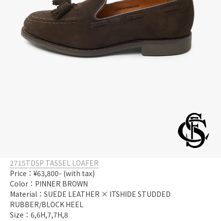
2715TDSP TASSEL LOAFER
Price：¥63,800- (with tax)
Color：PINNER BROWN
Material：SUEDE LEATHER × ITSHIDE STUDDED
RUBBER/BLOCK HEEL
Size：6,6H,7,7H,8